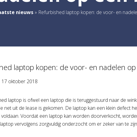
aatste nieuws
»
Refurbished laptop kopen: de voor- en nadele
hed laptop kopen: de voor- en nadelen op 
p
17 oktober 2018
ed laptop is ofwel een laptop die is teruggestuurd naar de winke
ie net uit de lease is gekomen. De laptop kan een klein defec
 voldaan. Voordat een laptop kan worden doorverkocht, worde
laptop vervolgens zorgvuldig onderzocht om er zeker van te zij