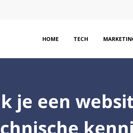
HOME
TECH
MARKETIN
WEBDESIGN MAR
 je een websi
echnische kenni