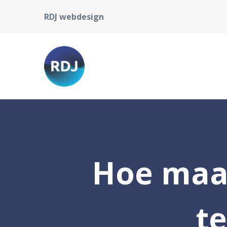
RDJ webdesign
Hoe maak
t